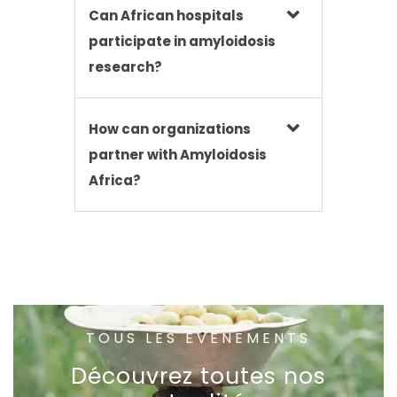
Can African hospitals
participate in amyloidosis
research?
How can organizations
partner with Amyloidosis
Africa?
TOUS LES ÉVÉNEMENTS
Découvrez toutes nos