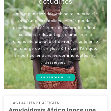
actualités
Nous organisons des webinaires accrédités
DPC/CPD, des ateliers animés par des
experts et des forums collaboratifs afin de
sensibiliser davantage, d’améliorer le
diagnostic précoce et de renforcer la prise
en charge de l’amylose à travers l’Afrique,
en particulier dans les communautés mal
desservies.
EN SAVOIR PLUS
ACTUALITÉS ET ARTICLES
Amyloidosis Africa lance une