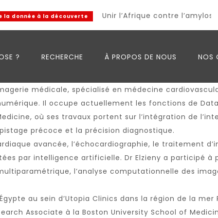
Unir l’Afrique contre l’amylose
a donnée à la découverte
OSE ?
RECHERCHE
À PROPOS DE NOUS
NOS 
 imagerie médicale, spécialisé en médecine cardiovascula
té numérique. Il occupe actuellement les fonctions de Da
Medicine
, où ses travaux portent sur l’intégration de l’in
pistage précoce et la précision diagnostique.
ardiaque avancée, l’échocardiographie, le traitement d’
es par intelligence artificielle. Dr Elzieny a participé 
ltiparamétrique, l’analyse computationnelle des image
pte au sein d’Utopia Clinics dans la région de la mer Ro
search Associate à la Boston University School of Medici